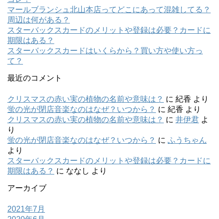
マールブランシュ北山本店ってどこにあって混雑してる？
周辺は何がある？
スターバックスカードのメリットや登録は必要？カードに
期限はある？
スターバックスカードはいくらから？買い方や使い方っ
て？
最近のコメント
クリスマスの赤い実の植物の名前や意味は？
に
紀香
より
蛍の光が閉店音楽なのはなぜ？いつから？
に
紀香
より
クリスマスの赤い実の植物の名前や意味は？
に
井伊君
よ
り
蛍の光が閉店音楽なのはなぜ？いつから？
に
ふうちゃん
より
スターバックスカードのメリットや登録は必要？カードに
期限はある？
に
ななし
より
アーカイブ
2021年7月