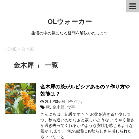
OLウォーカー
生活の中の気になる疑問を解決いたします
HOME
>
金木犀
「 金木犀 」 一覧
金木犀の茶がルピシアあるの？作り方や
効能は？
2019/08/04
-
生活
秋
,
金木犀
,
食事
こんにちは、紀香です＾＾ お盆を過ぎると少しづ
つ、秋も近いのかなぁと寂しいような ようやく暑さ
が過ぎ去ってくれるかのような安堵を感じるような
気が します。 何か生活にも秋らしさを感じられた
らいいな～と …