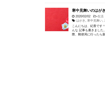
寒中見舞いのはが
2020/02/02
-
生活
はがき
,
寒中見舞い
,
こんにちは、紀香です＾
んな 記事も書きました
際、郵便局に行ったら新