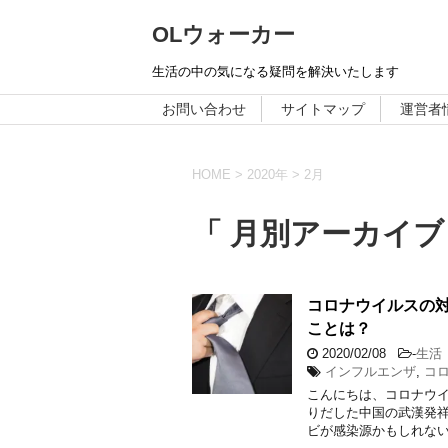
OLウォーカー
生活の中の気になる疑問を解決いたします
お問い合わせ
サイトマップ
運営者
HOME
>
2020年
>
2月
「 月別アーカイブ：
コロナウイルスの
ことは？
2020/02/08
-
生活
インフルエンザ
,
コ
こんにちは、コロナウイ
りだした中国の武漢発祥
ビが感染源かもしれない