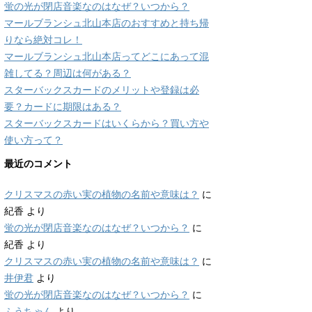
蛍の光が閉店音楽なのはなぜ？いつから？
マールブランシュ北山本店のおすすめと持ち帰
りなら絶対コレ！
マールブランシュ北山本店ってどこにあって混
雑してる？周辺は何がある？
スターバックスカードのメリットや登録は必
要？カードに期限はある？
スターバックスカードはいくらから？買い方や
使い方って？
最近のコメント
クリスマスの赤い実の植物の名前や意味は？
に
紀香
より
蛍の光が閉店音楽なのはなぜ？いつから？
に
紀香
より
クリスマスの赤い実の植物の名前や意味は？
に
井伊君
より
蛍の光が閉店音楽なのはなぜ？いつから？
に
ふうちゃん
より