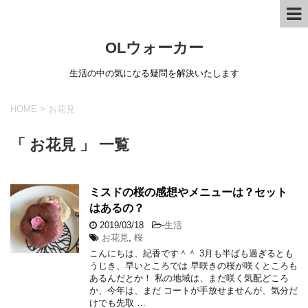
OLウォーカー
生活の中の気になる疑問を解決いたします
HOME
>
お花見
「 お花見 」 一覧
ミスドの桜の感想やメニューは？セット
はあるの？
2019/03/18
-
生活
お花見
,
桜
こんにちは、紀香です＾＾ 3月も半ばも過ぎるとも
うじき、早いところでは 早咲きの桜が咲くところも
あるんだとか！ 私の地域は、まだ咲く気配どころ
か、今年は、まだ コートが手放せませんが、気分だ
けでも先取 …