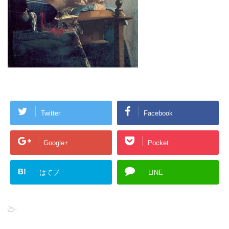
Twitter
Facebook
Google+
Pocket
B!
はてブ
LINE
-