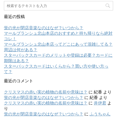
最近の投稿
蛍の光が閉店音楽なのはなぜ？いつから？
マールブランシュ北山本店のおすすめと持ち帰りなら絶対
コレ！
マールブランシュ北山本店ってどこにあって混雑してる？
周辺は何がある？
スターバックスカードのメリットや登録は必要？カードに
期限はある？
スターバックスカードはいくらから？買い方や使い方っ
て？
最近のコメント
クリスマスの赤い実の植物の名前や意味は？
に
紀香
より
蛍の光が閉店音楽なのはなぜ？いつから？
に
紀香
より
クリスマスの赤い実の植物の名前や意味は？
に
井伊君
よ
り
蛍の光が閉店音楽なのはなぜ？いつから？
に
ふうちゃん