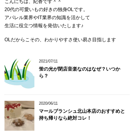
こんにちは、紀香です＾＾
20代の可愛いもの好きの独身OLです。
アパレル業界やIT業界の知識を活かして
生活に役立つ情報を発信いたします♪
OLだからこその、わかりやすさ使い易さ目指します
2021/07/11
蛍の光が閉店音楽なのはなぜ？いつか
ら？
2020/06/11
マールブランシュ北山本店のおすすめと
持ち帰りなら絶対コレ！