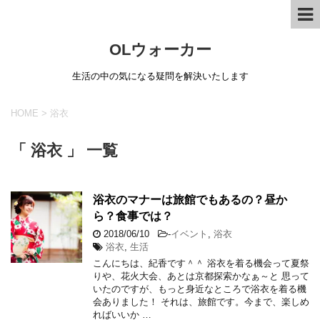
OLウォーカー
生活の中の気になる疑問を解決いたします
HOME
>
浴衣
「 浴衣 」 一覧
浴衣のマナーは旅館でもあるの？昼か
ら？食事では？
2018/06/10
-
イベント
,
浴衣
浴衣
,
生活
こんにちは、紀香です＾＾ 浴衣を着る機会って夏祭
りや、花火大会、あとは京都探索かなぁ～と 思って
いたのですが、もっと身近なところで浴衣を着る機
会ありました！ それは、旅館です。今まで、楽しめ
ればいいか …