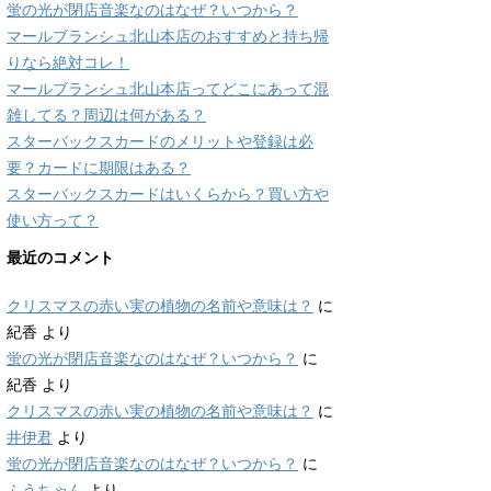
蛍の光が閉店音楽なのはなぜ？いつから？
マールブランシュ北山本店のおすすめと持ち帰
りなら絶対コレ！
マールブランシュ北山本店ってどこにあって混
雑してる？周辺は何がある？
スターバックスカードのメリットや登録は必
要？カードに期限はある？
スターバックスカードはいくらから？買い方や
使い方って？
最近のコメント
クリスマスの赤い実の植物の名前や意味は？
に
紀香
より
蛍の光が閉店音楽なのはなぜ？いつから？
に
紀香
より
クリスマスの赤い実の植物の名前や意味は？
に
井伊君
より
蛍の光が閉店音楽なのはなぜ？いつから？
に
ふうちゃん
より