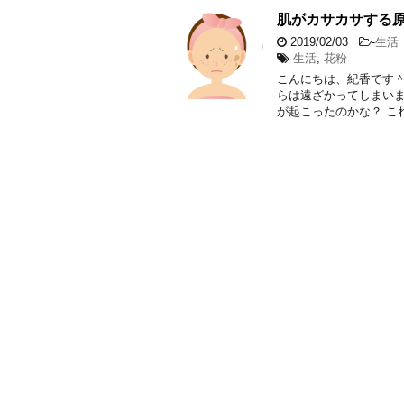
肌がカサカサする
2019/02/03
-
生活
生活
,
花粉
こんにちは、紀香です＾
らは遠ざかってしまいま
が起こったのかな？ こ