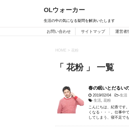
OLウォーカー
生活の中の気になる疑問を解決いたします
お問い合わせ
サイトマップ
運営者
HOME
>
花粉
「 花粉 」 一覧
春の眠いとだるい
2019/02/04
-
生活
生活
,
花粉
こんにちは、紀香です。
くなる・・・。仕事中で
してしまう、寝不足でも