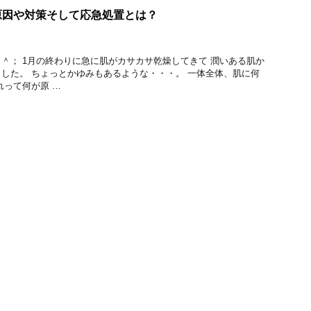
原因や対策そして応急処置とは？
＾； 1月の終わりに急に肌がカサカサ乾燥してきて 潤いある肌か
した。 ちょっとかゆみもあるような・・・。 一体全体、肌に何
れって何が原 …