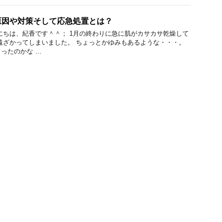
原因や対策そして応急処置とは？
にちは、紀香です＾＾； 1月の終わりに急に肌がカサカサ乾燥して
遠ざかってしまいました。 ちょっとかゆみもあるような・・・。
ったのかな …