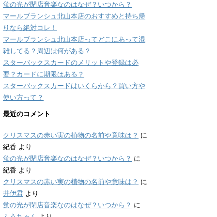
蛍の光が閉店音楽なのはなぜ？いつから？
マールブランシュ北山本店のおすすめと持ち帰
りなら絶対コレ！
マールブランシュ北山本店ってどこにあって混
雑してる？周辺は何がある？
スターバックスカードのメリットや登録は必
要？カードに期限はある？
スターバックスカードはいくらから？買い方や
使い方って？
最近のコメント
クリスマスの赤い実の植物の名前や意味は？
に
紀香
より
蛍の光が閉店音楽なのはなぜ？いつから？
に
紀香
より
クリスマスの赤い実の植物の名前や意味は？
に
井伊君
より
蛍の光が閉店音楽なのはなぜ？いつから？
に
ふうちゃん
より