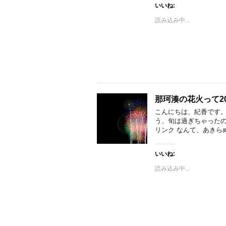
いいね:
読み込み中...
那珂湊の花火って2
こんにちは、紀香です。
う、旬は過ぎちゃったの
リンク なんて、あきら
いいね:
読み込み中...