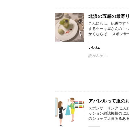
北浜の五感の最寄
こんにちは、紀香です＾
するケーキ屋さんの１つ
かくならば、 スポンサー
いいね:
読み込み中...
アパレルって服の
スポンサーリンク こん
ッション雑誌掲載の エ
のショップ店員あるある