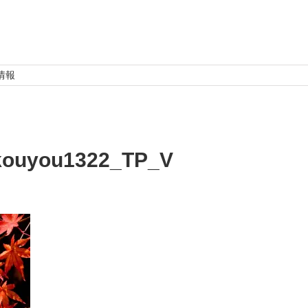
情報
kouyou1322_TP_V