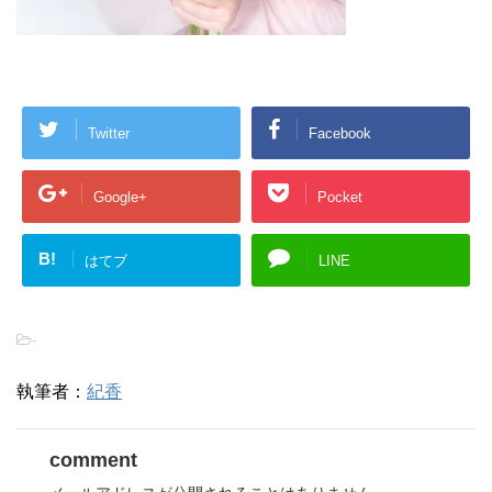
Twitter
Facebook
Google+
Pocket
B!
はてブ
LINE
-
執筆者：
紀香
comment