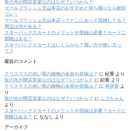
蛍の光が閉店音楽なのはなぜ？いつから？
マールブランシュ北山本店のおすすめと持ち帰りなら絶対
コレ！
マールブランシュ北山本店ってどこにあって混雑してる？
周辺は何がある？
スターバックスカードのメリットや登録は必要？カードに
期限はある？
スターバックスカードはいくらから？買い方や使い方っ
て？
最近のコメント
クリスマスの赤い実の植物の名前や意味は？
に
紀香
より
蛍の光が閉店音楽なのはなぜ？いつから？
に
紀香
より
クリスマスの赤い実の植物の名前や意味は？
に
井伊君
よ
り
蛍の光が閉店音楽なのはなぜ？いつから？
に
ふうちゃん
より
スターバックスカードのメリットや登録は必要？カードに
期限はある？
に
ななし
より
アーカイブ