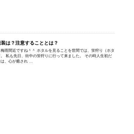
服装は？注意することとは？
梅雨間近ですね＾＾ ホタルを見ることを世間では、蛍狩り（ホタ
。 私も先日、街中の蛍狩りに行って来ました。 その時人生初だ
は、心が癒され …