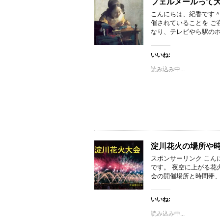
フェルメールって
こんにちは、紀香です＾
催されていることを ご
なり、テレビやら駅のホ
いいね:
読み込み中...
淀川花火の場所や
スポンサーリンク こん
です。 夜空に上がる花
会の開催場所と時間帯、
いいね:
読み込み中...