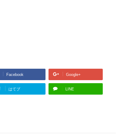
Facebook
Google+
!
はてブ
LINE