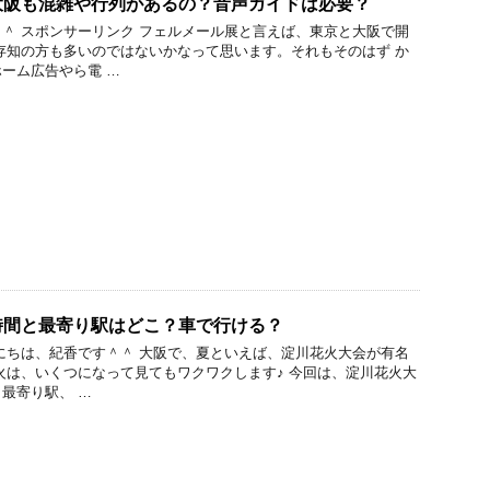
大阪も混雑や行列があるの？音声ガイドは必要？
＾ スポンサーリンク フェルメール展と言えば、東京と大阪で開
存知の方も多いのではないかなって思います。それもそのはず か
ーム広告やら電 …
時間と最寄り駅はどこ？車で行ける？
にちは、紀香です＾＾ 大阪で、夏といえば、淀川花火大会が有名
火は、いくつになって見てもワクワクします♪ 今回は、淀川花火大
最寄り駅、 …