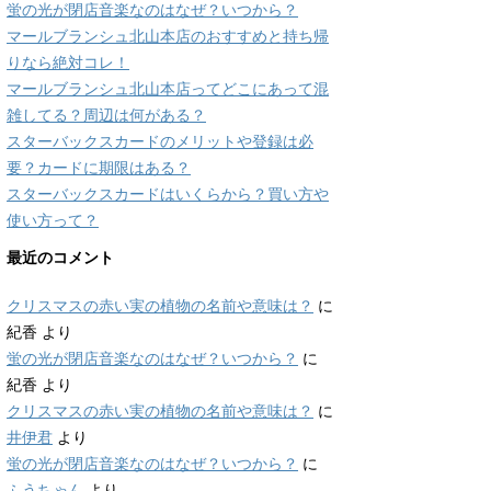
蛍の光が閉店音楽なのはなぜ？いつから？
マールブランシュ北山本店のおすすめと持ち帰
りなら絶対コレ！
マールブランシュ北山本店ってどこにあって混
雑してる？周辺は何がある？
スターバックスカードのメリットや登録は必
要？カードに期限はある？
スターバックスカードはいくらから？買い方や
使い方って？
最近のコメント
クリスマスの赤い実の植物の名前や意味は？
に
紀香
より
蛍の光が閉店音楽なのはなぜ？いつから？
に
紀香
より
クリスマスの赤い実の植物の名前や意味は？
に
井伊君
より
蛍の光が閉店音楽なのはなぜ？いつから？
に
ふうちゃん
より