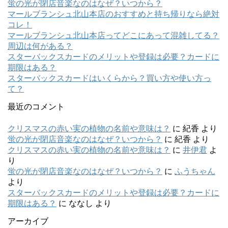
蛍の光が閉店音楽なのはなぜ？いつから？
マールブランシュ北山本店のおすすめと持ち帰りなら絶対
コレ！
マールブランシュ北山本店ってどこにあって混雑してる？
周辺は何がある？
スターバックスカードのメリットや登録は必要？カードに
期限はある？
スターバックスカードはいくらから？買い方や使い方っ
て？
最近のコメント
クリスマスの赤い実の植物の名前や意味は？
に
紀香
より
蛍の光が閉店音楽なのはなぜ？いつから？
に
紀香
より
クリスマスの赤い実の植物の名前や意味は？
に
井伊君
よ
り
蛍の光が閉店音楽なのはなぜ？いつから？
に
ふうちゃん
より
スターバックスカードのメリットや登録は必要？カードに
期限はある？
に
ななし
より
アーカイブ