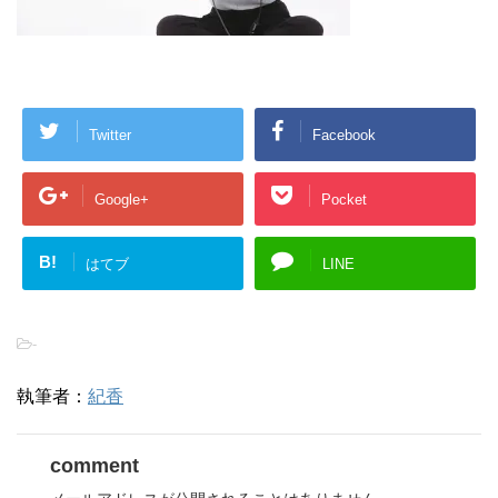
Twitter
Facebook
Google+
Pocket
B!
はてブ
LINE
-
執筆者：
紀香
comment