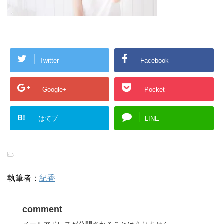
Twitter
Facebook
Google+
Pocket
B!
はてブ
LINE
-
執筆者：
紀香
comment