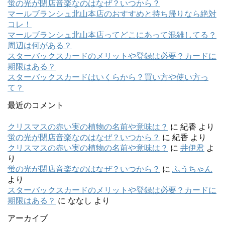
蛍の光が閉店音楽なのはなぜ？いつから？
マールブランシュ北山本店のおすすめと持ち帰りなら絶対
コレ！
マールブランシュ北山本店ってどこにあって混雑してる？
周辺は何がある？
スターバックスカードのメリットや登録は必要？カードに
期限はある？
スターバックスカードはいくらから？買い方や使い方っ
て？
最近のコメント
クリスマスの赤い実の植物の名前や意味は？
に
紀香
より
蛍の光が閉店音楽なのはなぜ？いつから？
に
紀香
より
クリスマスの赤い実の植物の名前や意味は？
に
井伊君
よ
り
蛍の光が閉店音楽なのはなぜ？いつから？
に
ふうちゃん
より
スターバックスカードのメリットや登録は必要？カードに
期限はある？
に
ななし
より
アーカイブ