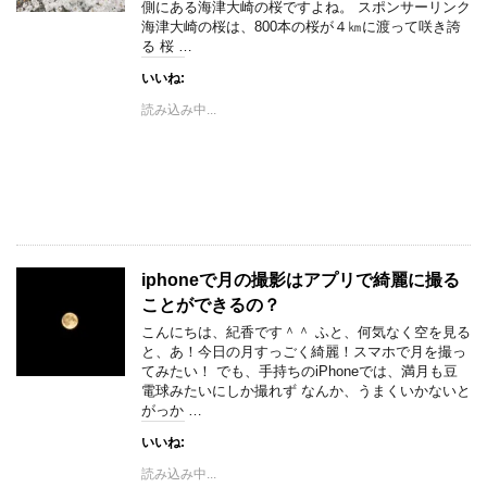
側にある海津大崎の桜ですよね。 スポンサーリンク
海津大崎の桜は、800本の桜が４㎞に渡って咲き誇
る 桜 …
いいね:
読み込み中...
iphoneで月の撮影はアプリで綺麗に撮る
ことができるの？
こんにちは、紀香です＾＾ ふと、何気なく空を見る
と、あ！今日の月すっごく綺麗！スマホで月を撮っ
てみたい！ でも、手持ちのiPhoneでは、満月も豆
電球みたいにしか撮れず なんか、うまくいかないと
がっか …
いいね:
読み込み中...