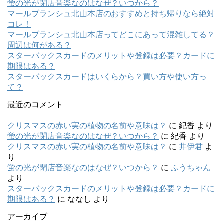
蛍の光が閉店音楽なのはなぜ？いつから？
マールブランシュ北山本店のおすすめと持ち帰りなら絶対
コレ！
マールブランシュ北山本店ってどこにあって混雑してる？
周辺は何がある？
スターバックスカードのメリットや登録は必要？カードに
期限はある？
スターバックスカードはいくらから？買い方や使い方っ
て？
最近のコメント
クリスマスの赤い実の植物の名前や意味は？
に
紀香
より
蛍の光が閉店音楽なのはなぜ？いつから？
に
紀香
より
クリスマスの赤い実の植物の名前や意味は？
に
井伊君
よ
り
蛍の光が閉店音楽なのはなぜ？いつから？
に
ふうちゃん
より
スターバックスカードのメリットや登録は必要？カードに
期限はある？
に
ななし
より
アーカイブ