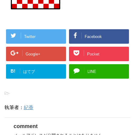
Twitter
Facebook
Google+
Pocket
B!
はてブ
LINE
-
執筆者：
紀香
comment