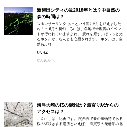
新梅田シティの蛍2018年とは？中自然の
森の時間は？
スポンサーリンク あっという間に6月を迎えました
ね＾＾ 6月の初旬ごろには、各地で蛍鑑賞のイベン
トが行われていますよね。 疲れを癒す、ぼぅっと光
るホタルが、なんとも心癒されます。 ホタルは、自
然あふれ …
いいね:
読み込み中...
海津大崎の桜の混雑は？最寄り駅からの
アクセスは？
こんにちは、紀香です。 関西圏で春の風物詩である
桜の遅咲きする場所といえば、 滋賀県の琵琶湖の北