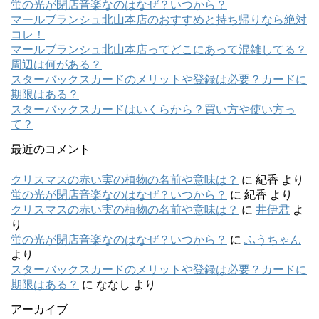
蛍の光が閉店音楽なのはなぜ？いつから？
マールブランシュ北山本店のおすすめと持ち帰りなら絶対
コレ！
マールブランシュ北山本店ってどこにあって混雑してる？
周辺は何がある？
スターバックスカードのメリットや登録は必要？カードに
期限はある？
スターバックスカードはいくらから？買い方や使い方っ
て？
最近のコメント
クリスマスの赤い実の植物の名前や意味は？
に
紀香
より
蛍の光が閉店音楽なのはなぜ？いつから？
に
紀香
より
クリスマスの赤い実の植物の名前や意味は？
に
井伊君
よ
り
蛍の光が閉店音楽なのはなぜ？いつから？
に
ふうちゃん
より
スターバックスカードのメリットや登録は必要？カードに
期限はある？
に
ななし
より
アーカイブ