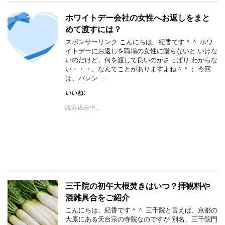
ホワイトデー会社の女性へお返しをまと
めて渡すには？
スポンサーリンク こんにちは、紀香です＾＾ ホワ
イトデーにお返しを職場の女性に贈らないと いけな
いのだけど、何を渡して良いのかさっぱり わからな
い・・・。なんてことがありますよね＾＾； 今回
は、バレン …
いいね:
読み込み中...
三千院の初午大根焚きはいつ？拝観料や
混雑具合をご紹介
こんにちは、紀香です＾＾ 三千院と言えば、京都の
大原にある天台宗の寺院なのですが 別名、三千院門