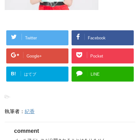
Twitter
Facebook
Google+
Pocket
B!
はてブ
LINE
-
執筆者：
紀香
comment