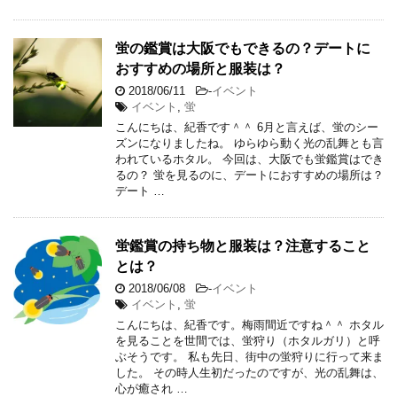
蛍の鑑賞は大阪でもできるの？デートに
おすすめの場所と服装は？
2018/06/11
-
イベント
イベント
,
蛍
こんにちは、紀香です＾＾ 6月と言えば、蛍のシー
ズンになりましたね。 ゆらゆら動く光の乱舞とも言
われているホタル。 今回は、大阪でも蛍鑑賞はでき
るの？ 蛍を見るのに、デートにおすすめの場所は？
デート …
蛍鑑賞の持ち物と服装は？注意すること
とは？
2018/06/08
-
イベント
イベント
,
蛍
こんにちは、紀香です。梅雨間近ですね＾＾ ホタル
を見ることを世間では、蛍狩り（ホタルガリ）と呼
ぶそうです。 私も先日、街中の蛍狩りに行って来ま
した。 その時人生初だったのですが、光の乱舞は、
心が癒され …