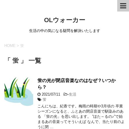
OLウォーカー
生活の中の気になる疑問を解決いたします
HOME
>
蛍
「 蛍 」 一覧
蛍の光が閉店音楽なのはなぜ？いつか
ら？
2021/07/11
-
生活
蛍
こんにちは、紀香です。梅雨の時期や3月頃の 卒業
シーズンになると、ふとあの閉店音楽で馴染みのあ
る 「蛍の光」を思い出します。 ”ほた～るの♪”で始
まるあの音楽ってそういえば なんで、当たり前のよ
うに閉 …