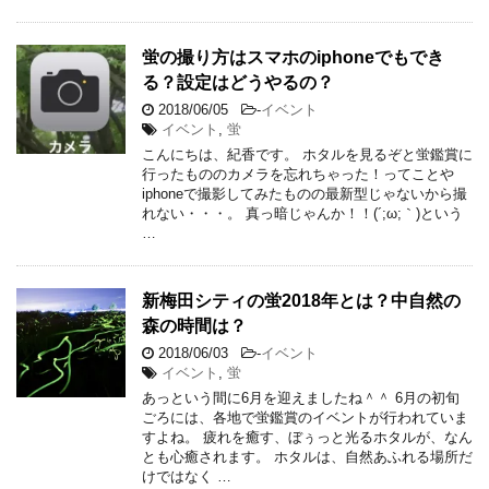
蛍の撮り方はスマホのiphoneでもでき
る？設定はどうやるの？
2018/06/05
-
イベント
イベント
,
蛍
こんにちは、紀香です。 ホタルを見るぞと蛍鑑賞に
行ったもののカメラを忘れちゃった！ってことや
iphoneで撮影してみたものの最新型じゃないから撮
れない・・・。 真っ暗じゃんか！！(´;ω;｀)という
…
新梅田シティの蛍2018年とは？中自然の
森の時間は？
2018/06/03
-
イベント
イベント
,
蛍
あっという間に6月を迎えましたね＾＾ 6月の初旬
ごろには、各地で蛍鑑賞のイベントが行われていま
すよね。 疲れを癒す、ぼぅっと光るホタルが、なん
とも心癒されます。 ホタルは、自然あふれる場所だ
けではなく …