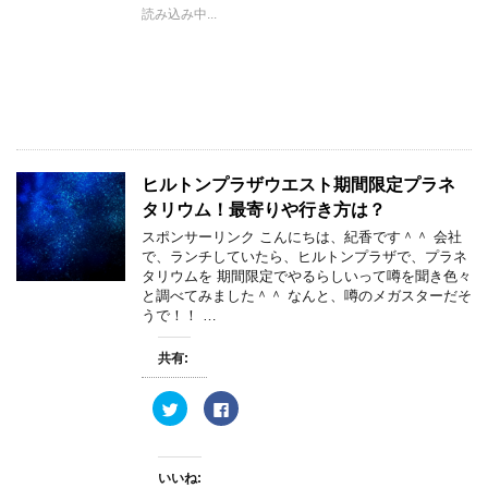
i
で
読み込み中...
t
共
t
有
e
す
r
る
で
に
共
は
有
ク
(
リ
新
ッ
し
ク
い
し
ウ
て
ィ
く
ヒルトンプラザウエスト期間限定プラネ
ン
だ
ド
さ
タリウム！最寄りや行き方は？
ウ
い
で
(
スポンサーリンク こんにちは、紀香です＾＾ 会社
開
新
き
し
で、ランチしていたら、ヒルトンプラザで、プラネ
ま
い
タリウムを 期間限定でやるらしいって噂を聞き色々
す
ウ
)
ィ
と調べてみました＾＾ なんと、噂のメガスターだそ
ン
うで！！ …
ド
ウ
で
開
共有:
き
ま
す
ク
F
)
リ
a
ッ
c
ク
e
し
b
て
o
いいね:
T
o