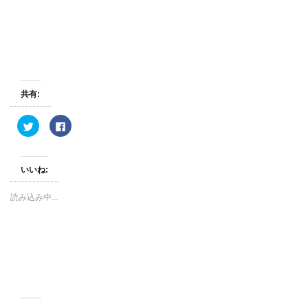
共有:
ク
F
リ
a
ッ
c
ク
e
し
b
て
o
いいね:
T
o
w
k
i
で
読み込み中...
t
共
t
有
e
す
r
る
で
に
共
は
有
ク
(
リ
新
ッ
し
ク
い
し
ウ
て
ィ
く
ン
だ