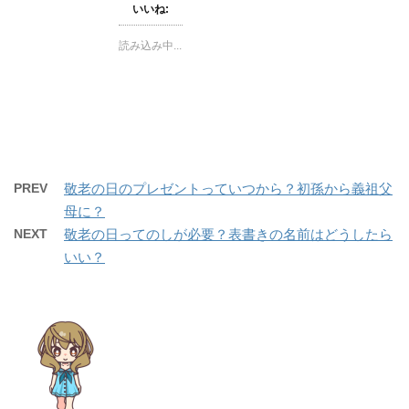
て
o
いいね:
T
o
w
k
i
で
読み込み中...
t
共
t
有
e
す
r
る
で
に
共
は
有
ク
(
リ
新
ッ
し
ク
い
し
ウ
て
ィ
く
PREV
敬老の日のプレゼントっていつから？初孫から義祖父
ン
だ
ド
さ
母に？
ウ
い
で
(
開
新
NEXT
敬老の日ってのしが必要？表書きの名前はどうしたら
き
し
ま
い
いい？
す
ウ
)
ィ
ン
ド
ウ
で
開
き
ま
す
)