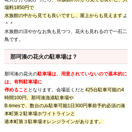
場料1850円で
水族館の中から見ても良いですし、屋上からも見えます
よ
＾＾
水族館の涼やかなお魚も見つつ、花火も見れるので一石二
鳥です。
那珂湊の花火の駐車場は？
那珂湊の花火の
駐車場は、用意されていないので基本的に
は、有料駐車場に
停めること
となります。会場近くだと
425台駐車可能の4
時間100円、那珂湊漁港駐車場や
B-timesで、数台のみ駐車可能1日300円事前予約必須の湊
本町第２駐車場ホワイトラインと
港本町第３駐車場オレンジラインがあります。