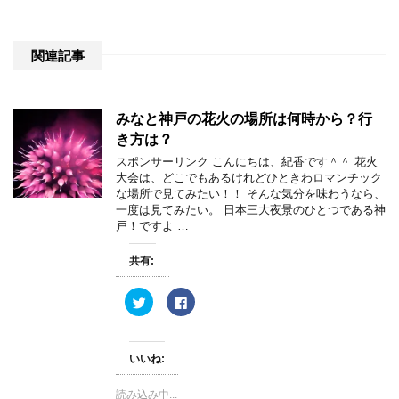
関連記事
みなと神戸の花火の場所は何時から？行
き方は？
スポンサーリンク こんにちは、紀香です＾＾ 花火
大会は、どこでもあるけれどひときわロマンチック
な場所で見てみたい！！ そんな気分を味わうなら、
一度は見てみたい。 日本三大夜景のひとつである神
戸！ですよ …
共有:
ク
F
リ
a
ッ
c
ク
e
し
b
て
o
いいね:
T
o
w
k
i
で
読み込み中...
t
共