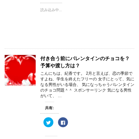
w
k
i
で
読み込み中...
t
共
t
有
e
す
r
る
で
に
共
は
有
ク
(
リ
新
ッ
し
ク
い
し
ウ
て
ィ
く
付き合う前にバレンタインのチョコを？
ン
だ
ド
さ
予算や渡し方は？
ウ
い
で
(
こんにちは、紀香です。 2月と言えば、恋の季節で
開
新
き
し
すよね、学生を終えたフリーの 女子にとって、気に
ま
い
なる男性がいる場合、 気になっちゃうバレンタイン
す
ウ
)
ィ
のチョコ問題＾＾ スポンサーリンク 気になる男性
ン
がいて、 …
ド
ウ
で
開
共有:
き
ま
す
ク
F
)
リ
a
ッ
c
ク
e
し
b