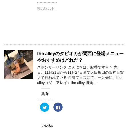
w
k
i
で
読み込み中...
t
共
t
有
e
す
r
る
で
に
共
は
有
ク
(
リ
新
ッ
し
ク
い
し
ウ
て
ィ
く
the alleyのタピオカが関西に登場メニュー
ン
だ
ド
さ
やおすすめはどれだ？
ウ
い
で
(
スポンサーリンク こんにちは、紀香です＾＾ 先
開
新
き
し
日、11月21日から11月27日まで大阪梅田の阪神百貨
ま
い
店で行われている 台湾フェスにて、一足先に、the
す
ウ
)
ィ
alley（ジ アレイ）the alley 鹿角 …
ン
ド
ウ
共有:
で
開
き
ま
ク
F
す
リ
a
)
ッ
c
ク
e
し
b
て
o
いいね:
T
o