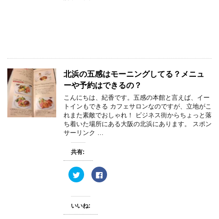
t
有
e
す
r
る
で
に
共
は
有
ク
(
リ
新
ッ
し
ク
い
し
ウ
て
ィ
く
北浜の五感はモーニングしてる？メニュ
ン
だ
ド
さ
ーや予約はできるの？
ウ
い
で
(
こんにちは、紀香です。五感の本館と言えば、イー
開
新
き
し
トインもできる カフェサロンなのですが、立地がこ
ま
い
れまた素敵でおしゃれ！ ビジネス街からちょっと落
す
ウ
)
ィ
ち着いた場所にある大阪の北浜にあります。 スポン
ン
サーリンク …
ド
ウ
で
開
共有:
き
ま
す
ク
F
)
リ
a
ッ
c
ク
e
し
b
て
o
いいね:
T
o
w
k