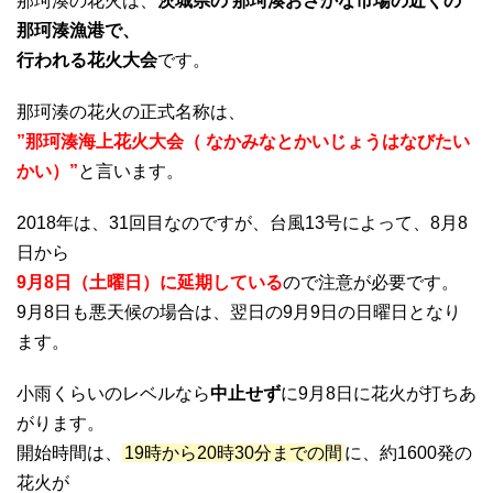
那珂湊の花火は、
茨城県の 那珂湊おさかな市場の近くの
那珂湊漁港で、
行われる花火大会
です。
那珂湊の花火の正式名称は、
”那珂湊海上花火大会（ なかみなとかいじょうはなびたい
かい）”
と言います。
2018年は、31回目なのですが、台風13号によって、8月8
日から
9月8日（土曜日）に延期している
ので注意が必要です。
9月8日も悪天候の場合は、翌日の9月9日の日曜日となり
ます。
小雨くらいのレベルなら
中止せず
に9月8日に花火が打ちあ
がります。
開始時間は、
19時から20時30分までの間
に、約1600発の
花火が