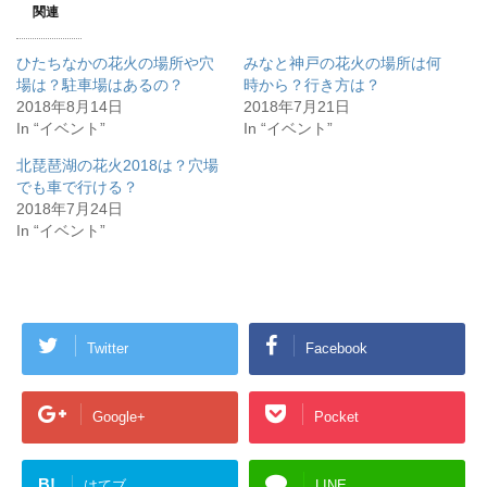
ド
さ
関連
ウ
い
で
(
開
新
き
し
ひたちなかの花火の場所や穴
みなと神戸の花火の場所は何
ま
い
場は？駐車場はあるの？
時から？行き方は？
す
ウ
)
ィ
2018年8月14日
2018年7月21日
ン
ド
In “イベント”
In “イベント”
ウ
で
北琵琶湖の花火2018は？穴場
開
き
でも車で行ける？
ま
す
2018年7月24日
)
In “イベント”
Twitter
Facebook
Google+
Pocket
B!
はてブ
LINE