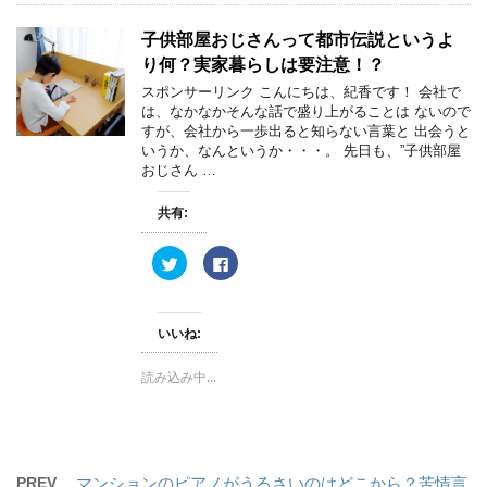
共
は
有
ク
(
リ
子供部屋おじさんって都市伝説というよ
新
ッ
し
ク
り何？実家暮らしは要注意！？
い
し
ウ
て
ィ
く
スポンサーリンク こんにちは、紀香です！ 会社で
ン
だ
は、なかなかそんな話で盛り上がることは ないので
ド
さ
ウ
い
すが、会社から一歩出ると知らない言葉と 出会うと
で
(
いうか、なんというか・・・。 先日も、”子供部屋
開
新
き
し
おじさん …
ま
い
す
ウ
)
ィ
共有:
ン
ド
ウ
ク
F
で
リ
a
開
ッ
c
き
ク
e
ま
し
b
す
て
o
)
いいね:
T
o
w
k
i
で
読み込み中...
t
共
t
有
e
す
r
る
で
に
共
は
有
ク
(
リ
PREV
マンションのピアノがうるさいのはどこから？苦情言
新
ッ