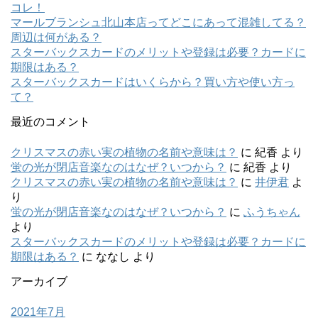
コレ！
マールブランシュ北山本店ってどこにあって混雑してる？
周辺は何がある？
スターバックスカードのメリットや登録は必要？カードに
期限はある？
スターバックスカードはいくらから？買い方や使い方っ
て？
最近のコメント
クリスマスの赤い実の植物の名前や意味は？
に
紀香
より
蛍の光が閉店音楽なのはなぜ？いつから？
に
紀香
より
クリスマスの赤い実の植物の名前や意味は？
に
井伊君
よ
り
蛍の光が閉店音楽なのはなぜ？いつから？
に
ふうちゃん
より
スターバックスカードのメリットや登録は必要？カードに
期限はある？
に
ななし
より
アーカイブ
2021年7月