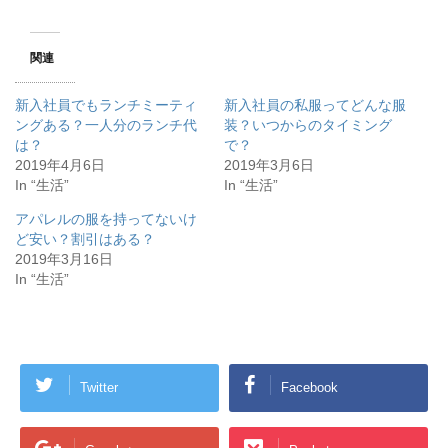
共
は
有
ク
(
リ
新
ッ
し
ク
関連
い
し
ウ
て
ィ
く
ン
だ
新入社員でもランチミーティ
新入社員の私服ってどんな服
ド
さ
ングある？一人分のランチ代
装？いつからのタイミング
ウ
い
で
(
は？
で？
開
新
き
し
2019年4月6日
2019年3月6日
ま
い
In “生活”
In “生活”
す
ウ
)
ィ
ン
アパレルの服を持ってないけ
ド
ウ
ど安い？割引はある？
で
開
2019年3月16日
き
In “生活”
ま
す
)
Twitter
Facebook