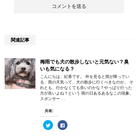
関連記事
梅雨でも犬の散歩しないと元気ない？臭
いも気になる？
こんにちは、紀香です。 外を見ると雨が降ってい
る、雨の天気って、犬の散歩に行くべきなのか、 そ
れとも、行かなくても良いのかな？やっぱり行った
方が良いよね？という 雨の日あるあるなこの現象。
スポンサー …
共有:
ク
F
リ
a
ッ
c
ク
e