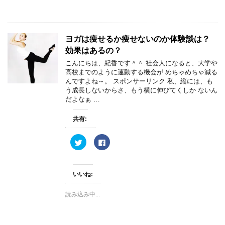
e
す
r
る
で
に
共
は
有
ク
(
リ
ヨガは痩せるか痩せないのか体験談は？
新
ッ
し
ク
効果はあるの？
い
し
ウ
て
ィ
く
こんにちは、紀香です＾＾ 社会人になると、大学や
ン
だ
高校までのように運動する機会が めちゃめちゃ減る
ド
さ
ウ
い
んですよね～。 スポンサーリンク 私、縦には、も
で
(
う成長しないからさ、もう横に伸びてくしか ないん
開
新
き
し
だよなぁ …
ま
い
す
ウ
)
ィ
共有:
ン
ド
ウ
ク
F
で
リ
a
開
ッ
c
き
ク
e
ま
し
b
す
て
o
)
いいね:
T
o
w
k
i
で
読み込み中...
t
共
t
有
e
す
r
る
で
に