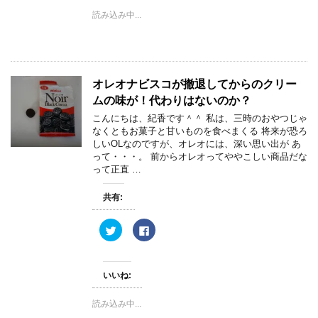
i
で
読み込み中...
t
共
t
有
e
す
r
る
で
に
共
は
有
ク
(
リ
オレオナビスコが撤退してからのクリー
新
ッ
し
ク
ムの味が！代わりはないのか？
い
し
ウ
て
ィ
く
こんにちは、紀香です＾＾ 私は、三時のおやつじゃ
ン
だ
なくともお菓子と甘いものを食べまくる 将来が恐ろ
ド
さ
ウ
い
しいOLなのですが、オレオには、深い思い出が あ
で
(
って・・・。 前からオレオってややこしい商品だな
開
新
き
し
って正直 …
ま
い
す
ウ
)
ィ
共有:
ン
ド
ウ
ク
F
で
リ
a
開
ッ
c
き
ク
e
ま
し
b
す
て
o
)
いいね:
T
o
w
k
i
で
読み込み中...
t
共
t
有