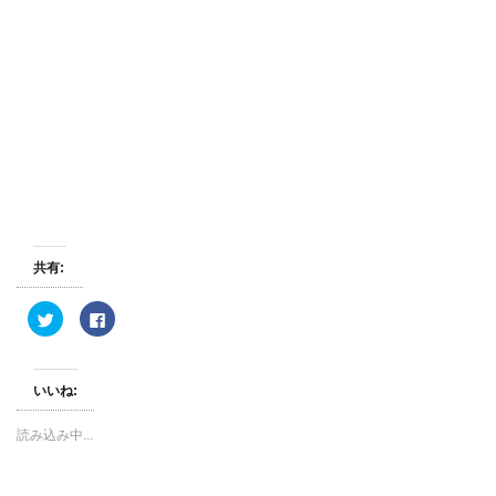
共有:
ク
F
リ
a
ッ
c
ク
e
し
b
て
o
いいね:
T
o
w
k
i
で
読み込み中...
t
共
t
有
e
す
r
る
で
に