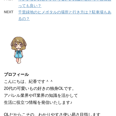
し
ク
い
し
っても良い？
ウ
て
ィ
く
NEXT
千里緑地のヒメボタルの場所と行き方は？駐車場もあ
ン
だ
ド
さ
るの？
ウ
い
で
(
開
新
き
し
ま
い
す
ウ
)
ィ
ン
ド
ウ
で
開
き
ま
す
)
プロフィール
こんにちは、紀香です＾＾
20代の可愛いもの好きの独身OLです。
アパレル業界やIT業界の知識を活かして
生活に役立つ情報を発信いたします♪
OLだからこその、わかりやすさ使い易さ目指します