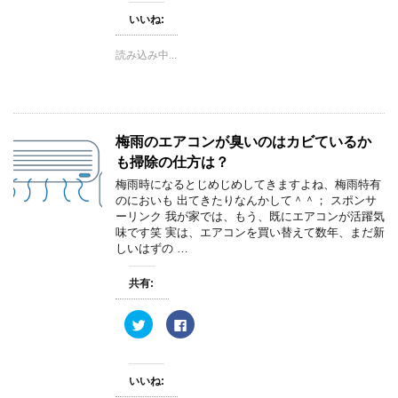
し
b
て
o
いいね:
T
o
w
k
i
で
読み込み中...
t
共
t
有
e
す
r
る
で
に
共
は
有
ク
(
リ
梅雨のエアコンが臭いのはカビているか
新
ッ
し
ク
も掃除の仕方は？
い
し
ウ
て
ィ
く
梅雨時になるとじめじめしてきますよね、梅雨特有
ン
だ
のにおいも 出てきたりなんかして＾＾； スポンサ
ド
さ
ウ
い
ーリンク 我が家では、もう、既にエアコンが活躍気
で
(
味です笑 実は、エアコンを買い替えて数年、まだ新
開
新
き
し
しいはずの …
ま
い
す
ウ
)
ィ
共有:
ン
ド
ウ
ク
F
で
リ
a
開
ッ
c
き
ク
e
ま
し
b
す
て
o
)
いいね:
T
o
w
k