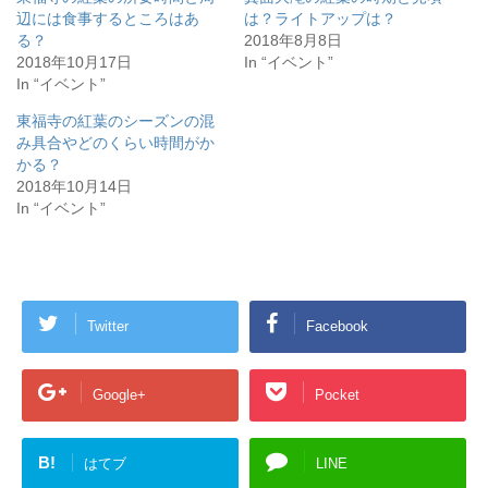
ま
い
辺には食事するところはあ
は？ライトアップは？
す
ウ
)
ィ
る？
2018年8月8日
ン
ド
2018年10月17日
In “イベント”
ウ
In “イベント”
で
開
き
東福寺の紅葉のシーズンの混
ま
す
み具合やどのくらい時間がか
)
かる？
2018年10月14日
In “イベント”
Twitter
Facebook
Google+
Pocket
B!
はてブ
LINE