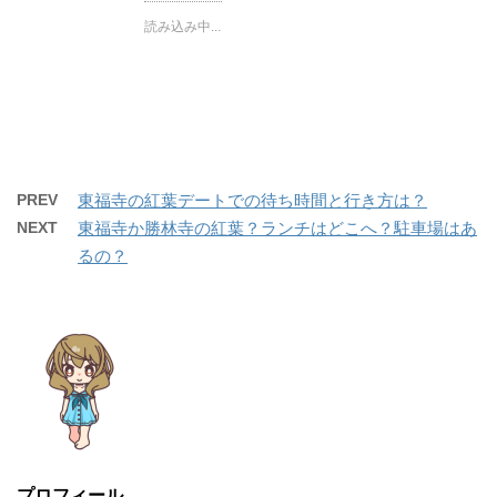
w
k
i
で
読み込み中...
t
共
t
有
e
す
r
る
で
に
共
は
有
ク
(
リ
新
ッ
し
ク
い
し
ウ
て
ィ
く
PREV
東福寺の紅葉デートでの待ち時間と行き方は？
ン
だ
ド
さ
NEXT
東福寺か勝林寺の紅葉？ランチはどこへ？駐車場はあ
ウ
い
で
(
開
新
るの？
き
し
ま
い
す
ウ
)
ィ
ン
ド
ウ
で
開
き
ま
す
)
プロフィール