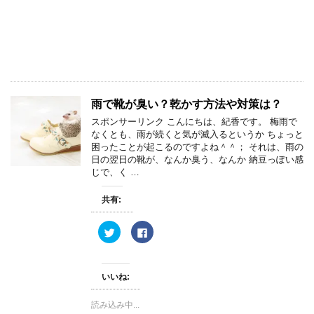
t
有
e
す
r
る
で
に
共
は
有
ク
(
リ
新
ッ
し
ク
い
し
ウ
て
ィ
く
雨で靴が臭い？乾かす方法や対策は？
ン
だ
ド
さ
ウ
い
スポンサーリンク こんにちは、紀香です。 梅雨で
で
(
なくとも、雨が続くと気が滅入るというか ちょっと
開
新
き
し
困ったことが起こるのですよね＾＾； それは、雨の
ま
い
日の翌日の靴が、なんか臭う、なんか 納豆っぽい感
す
ウ
)
ィ
じで、く …
ン
ド
ウ
共有:
で
開
き
ク
F
ま
リ
a
す
ッ
c
)
ク
e
し
b
て
o
いいね:
T
o
w
k
i
で
読み込み中...
t
共
t
有