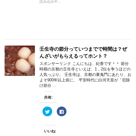
読み込み中...
t
共
t
有
e
す
r
る
で
に
共
は
有
ク
(
リ
新
ッ
し
ク
い
し
ウ
て
ィ
く
壬生寺の節分っていつまでで時間は？ぜ
ン
だ
ド
さ
んざいがもらえるってホント？
ウ
い
で
(
スポンサーリンク こんにちは、紀香です＾＾ 節分
開
新
き
し
時期の京都の壬生寺といえば、1，2位を争うほどの
ま
い
人気っぷり。 壬生寺は、京都の裏鬼門にあたり、お
す
ウ
)
ィ
よそ900年以上前に、 平安時代に白河天皇が「厄除
ン
け節分 …
ド
ウ
で
開
共有:
き
ま
す
ク
F
)
リ
a
ッ
c
ク
e
し
b
て
o
いいね:
T
o