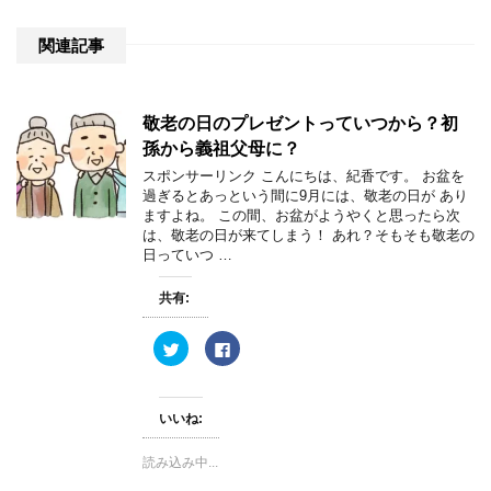
関連記事
敬老の日のプレゼントっていつから？初
孫から義祖父母に？
スポンサーリンク こんにちは、紀香です。 お盆を
過ぎるとあっという間に9月には、敬老の日が あり
ますよね。 この間、お盆がようやくと思ったら次
は、敬老の日が来てしまう！ あれ？そもそも敬老の
日っていつ …
共有:
ク
F
リ
a
ッ
c
ク
e
し
b
て
o
いいね:
T
o
w
k
i
で
読み込み中...
t
共
t
有
e
す