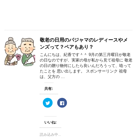
r
る
で
に
共
は
有
ク
(
リ
新
ッ
し
ク
い
し
ウ
て
ィ
く
敬老の日用のパジャマのレディースやメ
ン
だ
ド
さ
ンズって？ペアもあり？
ウ
い
で
(
こんにちは、紀香です＾＾ 9月の第三月曜日が敬老
開
新
き
し
の日なのですが、実家の母が私から見て祖母に 敬老
ま
い
の日の贈り物何にしたら良いんだろうって、唸って
す
ウ
)
ィ
たことを 思い出します。 スポンサーリンク 祖母
ン
は、父方の …
ド
ウ
で
開
共有:
き
ま
す
ク
F
)
リ
a
ッ
c
ク
e
し
b
て
o
いいね:
T
o
w
k
i
で
読み込み中...
t
共