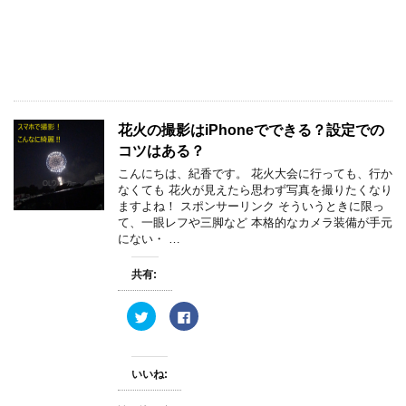
e
す
r
る
で
に
共
は
有
ク
(
リ
新
ッ
し
ク
い
し
ウ
て
ィ
く
花火の撮影はiPhoneでできる？設定での
ン
だ
ド
さ
コツはある？
ウ
い
で
(
こんにちは、紀香です。 花火大会に行っても、行か
開
新
き
し
なくても 花火が見えたら思わず写真を撮りたくなり
ま
い
ますよね！ スポンサーリンク そういうときに限っ
す
ウ
)
ィ
て、一眼レフや三脚など 本格的なカメラ装備が手元
ン
にない・ …
ド
ウ
で
開
共有:
き
ま
す
ク
F
)
リ
a
ッ
c
ク
e
し
b
て
o
いいね:
T
o
w
k
i
で