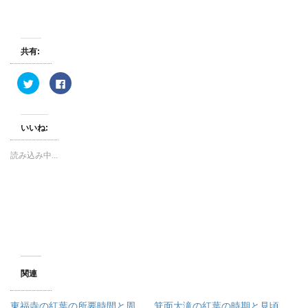
共有:
ク
F
リ
a
ッ
c
ク
e
し
b
て
o
いいね:
T
o
w
k
i
で
読み込み中...
t
共
t
有
e
す
r
る
で
に
共
は
有
ク
(
リ
新
ッ
し
ク
い
し
ウ
て
ィ
く
ン
だ
ド
さ
関連
ウ
い
で
(
開
新
き
し
東福寺の紅葉の所要時間と周
箕面大滝の紅葉の時期と見頃