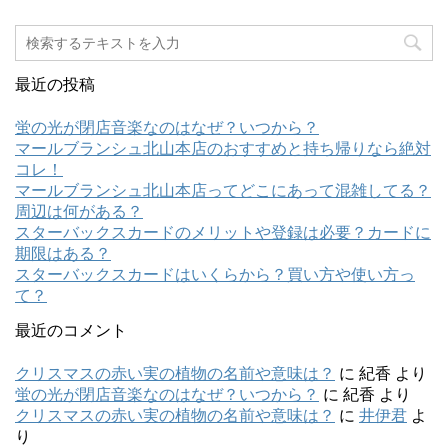
最近の投稿
蛍の光が閉店音楽なのはなぜ？いつから？
マールブランシュ北山本店のおすすめと持ち帰りなら絶対
コレ！
マールブランシュ北山本店ってどこにあって混雑してる？
周辺は何がある？
スターバックスカードのメリットや登録は必要？カードに
期限はある？
スターバックスカードはいくらから？買い方や使い方っ
て？
最近のコメント
クリスマスの赤い実の植物の名前や意味は？
に
紀香
より
蛍の光が閉店音楽なのはなぜ？いつから？
に
紀香
より
クリスマスの赤い実の植物の名前や意味は？
に
井伊君
よ
り